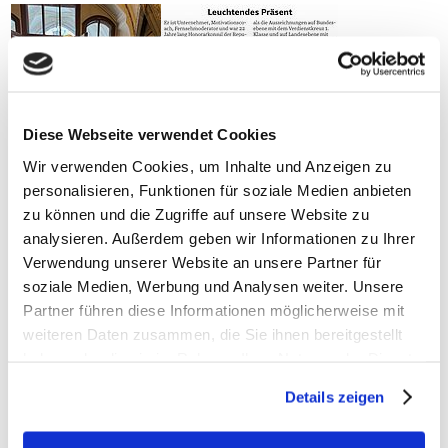
Diese Webseite verwendet Cookies
Wir verwenden Cookies, um Inhalte und Anzeigen zu
personalisieren, Funktionen für soziale Medien anbieten
zu können und die Zugriffe auf unsere Website zu
analysieren. Außerdem geben wir Informationen zu Ihrer
News: Gala am 8. Juni 2024 zum 20. Geburtstag der Herz
Verwendung unserer Website an unsere Partner für
für Herz -Stiftung für Leben!
soziale Medien, Werbung und Analysen weiter. Unsere
Partner führen diese Informationen möglicherweise mit
weiteren Daten zusammen, die Sie ihnen bereitgestellt
haben oder die sie im Rahmen Ihrer Nutzung der Dienste
gesammelt haben.
Details zeigen